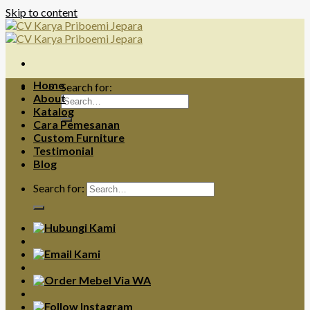
Skip to content
Home
Search for:
About
Katalog
Cara Pemesanan
Custom Furniture
Testimonial
Blog
Search for: