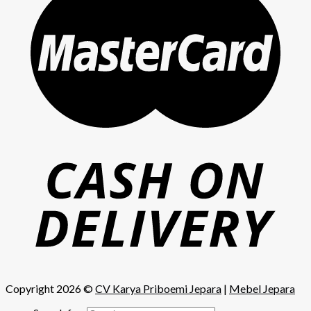
Copyright 2026 ©
CV Karya Priboemi Jepara
|
Mebel Jepara