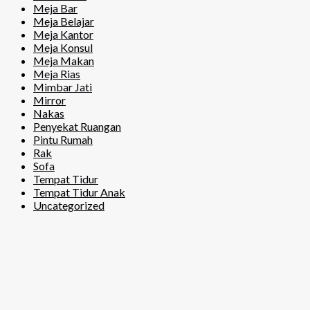
Meja Bar
Meja Belajar
Meja Kantor
Meja Konsul
Meja Makan
Meja Rias
Mimbar Jati
Mirror
Nakas
Penyekat Ruangan
Pintu Rumah
Rak
Sofa
Tempat Tidur
Tempat Tidur Anak
Uncategorized