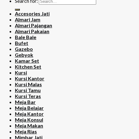
Search for:
Accesories Jati
Almari Jam
Almari Pajangan
Almari Pakaian
Bale Bale
Bufet
Gazebo
Gebyok
Kamar Set
Kitchen Set
Kursi
Kursi Kantor
Kursi Malas
Kursi Tamu
Kursi Teras
Meja Bar
Meja Belajar
Meja Kantor
Meja Konsul
Meja Makan
Meja Rias
Mimbar Jati