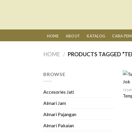
Skip
to
content
HOME
ABOUT
KATALOG
CARA PE
HOME
/
PRODUCTS TAGGED “TE
BROWSE
TEMP
Accesories Jati
Temp
Almari Jam
Almari Pajangan
Almari Pakaian