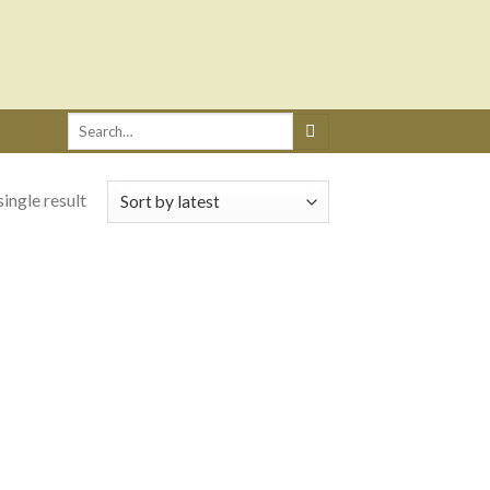
Search
for:
ingle result