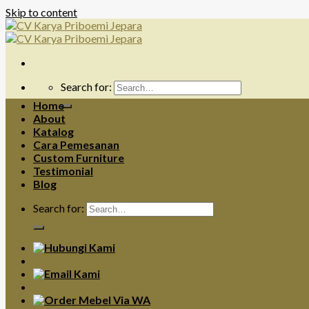
Skip to content
Search for:
Home
About
Katalog
Cara Pemesanan
Custom Furniture
Testimonial
Blog
Search for: