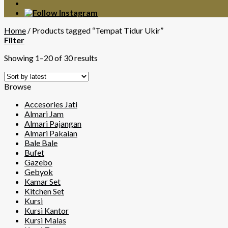
Home
/
Products tagged “Tempat Tidur Ukir”
Filter
Showing 1–20 of 30 results
Browse
Accesories Jati
Almari Jam
Almari Pajangan
Almari Pakaian
Bale Bale
Bufet
Gazebo
Gebyok
Kamar Set
Kitchen Set
Kursi
Kursi Kantor
Kursi Malas