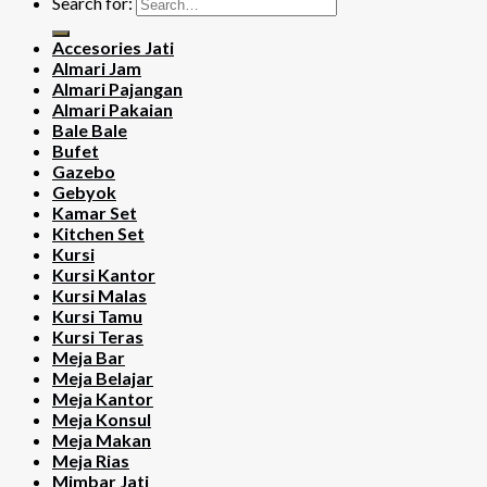
Search for:
Accesories Jati
Almari Jam
Almari Pajangan
Almari Pakaian
Bale Bale
Bufet
Gazebo
Gebyok
Kamar Set
Kitchen Set
Kursi
Kursi Kantor
Kursi Malas
Kursi Tamu
Kursi Teras
Meja Bar
Meja Belajar
Meja Kantor
Meja Konsul
Meja Makan
Meja Rias
Mimbar Jati