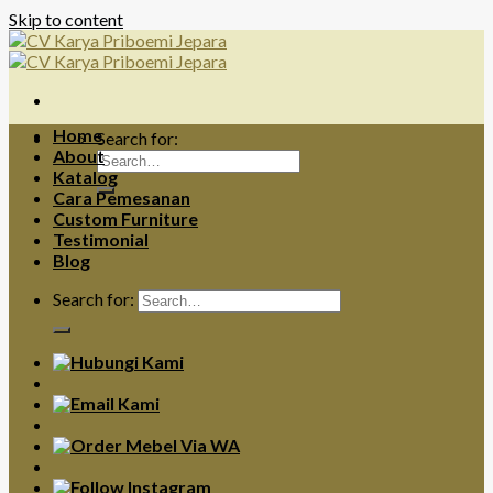
Skip to content
Home
Search for:
About
Katalog
Cara Pemesanan
Custom Furniture
Testimonial
Blog
Search for: