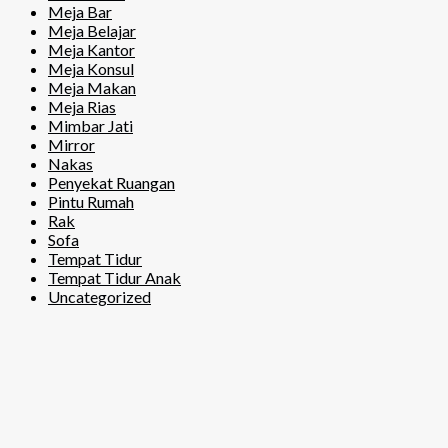
Meja Bar
Meja Belajar
Meja Kantor
Meja Konsul
Meja Makan
Meja Rias
Mimbar Jati
Mirror
Nakas
Penyekat Ruangan
Pintu Rumah
Rak
Sofa
Tempat Tidur
Tempat Tidur Anak
Uncategorized