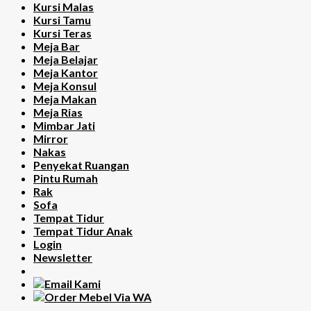
Kursi Malas
Kursi Tamu
Kursi Teras
Meja Bar
Meja Belajar
Meja Kantor
Meja Konsul
Meja Makan
Meja Rias
Mimbar Jati
Mirror
Nakas
Penyekat Ruangan
Pintu Rumah
Rak
Sofa
Tempat Tidur
Tempat Tidur Anak
Login
Newsletter