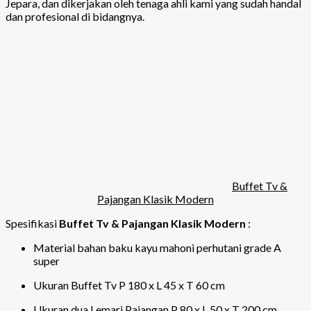
Jepara, dan dikerjakan oleh tenaga ahli kami yang sudah handal
dan profesional di bidangnya.
Buffet Tv &
Pajangan Klasik Modern
Spesifikasi
Buffet Tv & Pajangan Klasik Modern
:
Material bahan baku kayu mahoni perhutani grade A
super
Ukuran Buffet Tv P 180 x L 45 x T 60 cm
Ukuran dua Lemari Pajangan P 80 x L 50 x T 200 cm