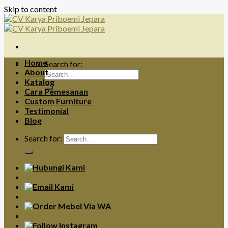
Skip to content
Home
Search for:
About
Katalog
Cara Pemesanan
Custom Furniture
Testimonial
Blog
Search for: