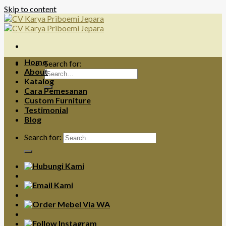
Skip to content
Home
Search for:
About
Katalog
Cara Pemesanan
Custom Furniture
Testimonial
Blog
Search for: