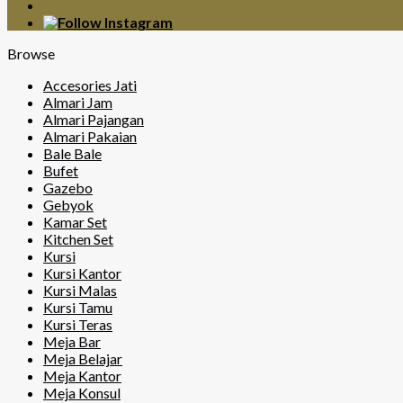
Browse
Accesories Jati
Almari Jam
Almari Pajangan
Almari Pakaian
Bale Bale
Bufet
Gazebo
Gebyok
Kamar Set
Kitchen Set
Kursi
Kursi Kantor
Kursi Malas
Kursi Tamu
Kursi Teras
Meja Bar
Meja Belajar
Meja Kantor
Meja Konsul