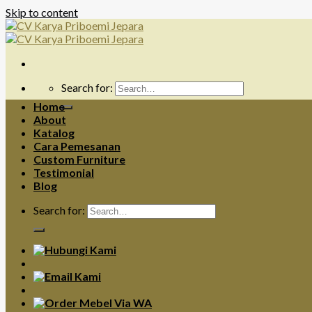
Skip to content
Search for:
Home
About
Katalog
Cara Pemesanan
Custom Furniture
Testimonial
Blog
Search for: