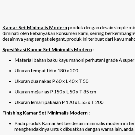
Kamar Set Minimalis Modern
produk dengan desain simple mi
diminati oleh kebanyakan konsumen kami, seiring berkembangnya
desainnya yang sangat elegant, produk ini terbuat dari kayu ma
Spesifikasi Kamar Set Minimalis Modern
:
Material bahan baku kayu mahoni perhutani grade A super
Ukuran tempat tidur 180 x 200
Ukuran dua nakas P 60 x L 40 x T 50
Ukuran meja rias P 150 x L 50 x T 85 cm
Ukuran lemari pakaian P 120 x L 55 x T 200
Finishing Kamar Set Minimalis Modern
:
Pada produk Kamar Set berdesain minimalis modern ini tera
menghendakinya untuk dibuatkan dengan warna lain, anda