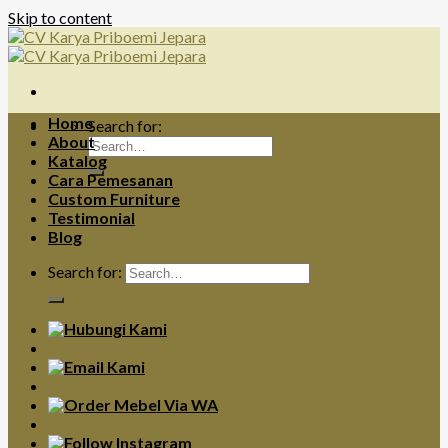
Skip to content
Home
Search for:
About
Katalog
Cara Pemesanan
Custom Furniture
Testimonial
Blog
Search for: