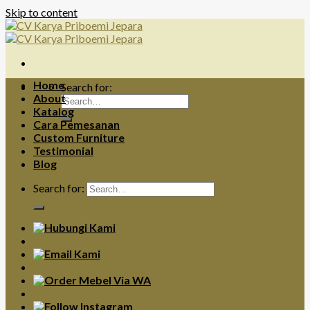
Skip to content
Home
Search for:
About
Katalog
Cara Pemesanan
Custom Furniture
Testimonial
Blog
Search for: