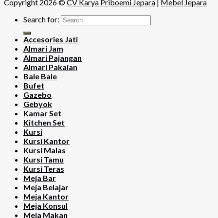
Copyright 2026 ©
CV Karya Priboemi Jepara
|
Mebel Jepara
Search for:
Accesories Jati
Almari Jam
Almari Pajangan
Almari Pakaian
Bale Bale
Bufet
Gazebo
Gebyok
Kamar Set
Kitchen Set
Kursi
Kursi Kantor
Kursi Malas
Kursi Tamu
Kursi Teras
Meja Bar
Meja Belajar
Meja Kantor
Meja Konsul
Meja Makan