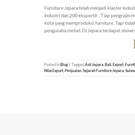
Furniture Jepara telah menjadi klaster indus
industri dan 200 eksportir . Tiap pengrajin
kota yang memproduksi furniture. Tapi tida
pengusaha mebel. Di Jepara terdapat showro
Posted in
Blog
|
Tagged
Asli Jepara
,
Bali
,
Export
,
Furni
Nilai Export
,
Penjualan
,
Sejarah Furniture Jepara
,
Sulaw