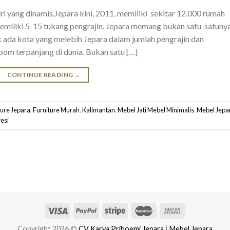
tri yang dinamis.Jepara kini, 2011, memiliki sekitar 12.000 rumah
 memiliki 5-15 tukang pengrajin. Jepara memang bukan satu-satuny
k ada kota yang melebih Jepara dalam jumlah pengrajin dan
om terpanjang di dunia. Bukan satu […]
CONTINUE READING
→
ture Jepara
,
Furniture Murah
,
Kalimantan
,
Mebel Jati Mebel Minimalis
,
Mebel Jepa
esi
Copyright 2026 ©
CV Karya Priboemi Jepara
|
Mebel Jepara