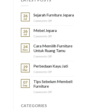
Sejarah Furniture Jepara
26
Jul
on
Comments Off
Sejarah
Furniture
Mebel Jepara
26
Jepara
Jul
on
Comments Off
Mebel
Jepara
Cara Memilih Furniture
24
Nov
Untuk Ruang Tamu
on
Comments Off
Cara
Memilih
Perbedaan Kayu Jati
29
Furniture
Mar
on
Comments Off
Untuk
Perbedaan
Ruang
Kayu
Tips Sebelum Membeli
Tamu
07
Jati
Sep
Furniture
on
Comments Off
Tips
Sebelum
Membeli
CATEGORIES
Furniture