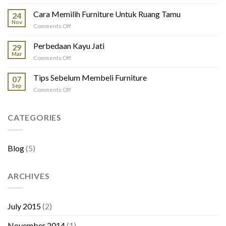
Mebel
Jepara
Cara Memilih Furniture Untuk Ruang Tamu
24
Nov
on
Comments Off
Cara
Memilih
Perbedaan Kayu Jati
29
Furniture
Mar
on
Comments Off
Untuk
Perbedaan
Ruang
Kayu
Tips Sebelum Membeli Furniture
Tamu
07
Jati
Sep
on
Comments Off
Tips
Sebelum
Membeli
CATEGORIES
Furniture
Blog
(5)
ARCHIVES
July 2015
(2)
November 2014
(1)