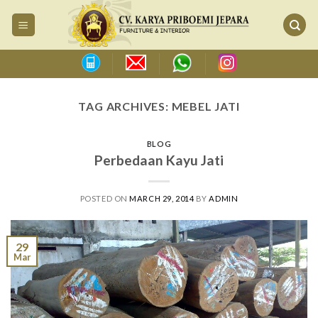
Skip
to
content
TAG ARCHIVES:
MEBEL JATI
BLOG
Perbedaan Kayu Jati
POSTED ON
MARCH 29, 2014
BY
ADMIN
29
Mar