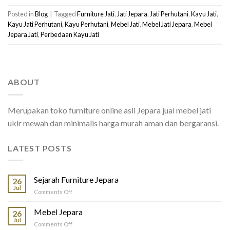
Posted in
Blog
|
Tagged
Furniture Jati
,
Jati Jepara
,
Jati Perhutani
,
Kayu Jati
,
Kayu Jati Perhutani
,
Kayu Perhutani
,
Mebel Jati
,
Mebel Jati Jepara
,
Mebel
Jepara Jati
,
Perbedaan Kayu Jati
ABOUT
Merupakan toko furniture online asli Jepara jual mebel jati
ukir mewah dan minimalis harga murah aman dan bergaransi.
LATEST POSTS
Sejarah Furniture Jepara
26
Jul
on
Comments Off
Sejarah
Furniture
Mebel Jepara
26
Jepara
Jul
on
Comments Off