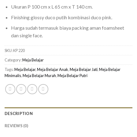
Ukuran P 100 cm x L 65 cm x T 140 cm.
Finishing glossy duco putih kombinasi duco pink.
Harga sudah termasuk biaya packing aman foamsheet
dan single face.
SKU:
KP 220
Category:
Meja Belajar
Tags:
Meja Belajar
,
Meja Belajar Anak
,
Meja Belajar Jati
,
Meja Belajar
Minimalis
,
Meja Belajar Murah
,
Meja Belajar Putri
DESCRIPTION
REVIEWS (0)