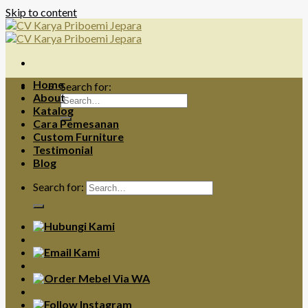
Skip to content
Home
Search for:
About
Katalog
Cara Pemesanan
Custom Furniture
Testimonial
Blog
Search for: