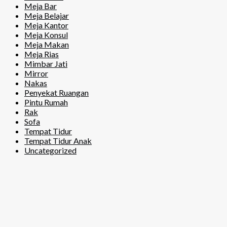
Meja Bar
Meja Belajar
Meja Kantor
Meja Konsul
Meja Makan
Meja Rias
Mimbar Jati
Mirror
Nakas
Penyekat Ruangan
Pintu Rumah
Rak
Sofa
Tempat Tidur
Tempat Tidur Anak
Uncategorized