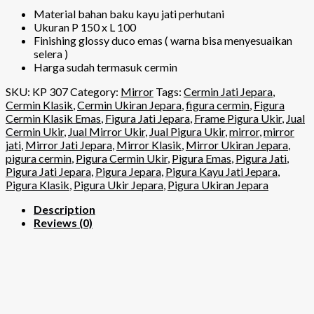
Material bahan baku kayu jati perhutani
Ukuran P 150 x L 100
Finishing glossy duco emas ( warna bisa menyesuaikan
selera )
Harga sudah termasuk cermin
SKU:
KP 307
Category:
Mirror
Tags:
Cermin Jati Jepara
,
Cermin Klasik
,
Cermin Ukiran Jepara
,
figura cermin
,
Figura
Cermin Klasik Emas
,
Figura Jati Jepara
,
Frame Pigura Ukir
,
Jual
Cermin Ukir
,
Jual Mirror Ukir
,
Jual Pigura Ukir
,
mirror
,
mirror
jati
,
Mirror Jati Jepara
,
Mirror Klasik
,
Mirror Ukiran Jepara
,
pigura cermin
,
Pigura Cermin Ukir
,
Pigura Emas
,
Pigura Jati
,
Pigura Jati Jepara
,
Pigura Jepara
,
Pigura Kayu Jati Jepara
,
Pigura Klasik
,
Pigura Ukir Jepara
,
Pigura Ukiran Jepara
Description
Reviews (0)