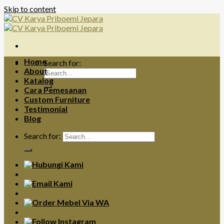
Skip to content
Home
Search for:
About
Katalog
Cara Pemesanan
Custom Furniture
Testimonial
Blog
Search for: