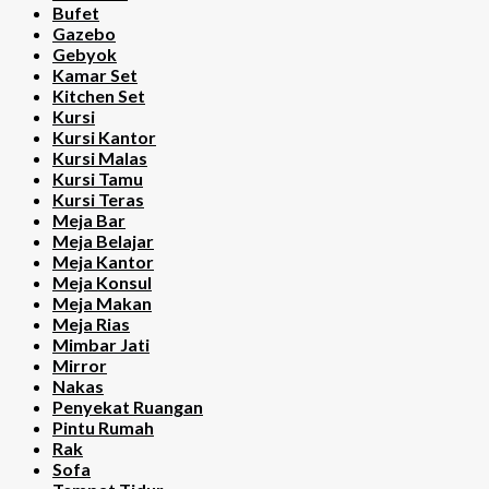
Bufet
Gazebo
Gebyok
Kamar Set
Kitchen Set
Kursi
Kursi Kantor
Kursi Malas
Kursi Tamu
Kursi Teras
Meja Bar
Meja Belajar
Meja Kantor
Meja Konsul
Meja Makan
Meja Rias
Mimbar Jati
Mirror
Nakas
Penyekat Ruangan
Pintu Rumah
Rak
Sofa