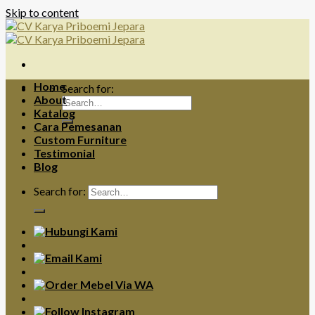
Skip to content
Home
Search for:
About
Katalog
Cara Pemesanan
Custom Furniture
Testimonial
Blog
Search for: