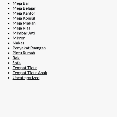
Meja Bar
Meja Belajar
Meja Kantor
Meja Konsul
Meja Makan
Meja Rias
Mimbar Jati
Mirror
Nakas
Penyekat Ruangan
Pintu Rumah
Rak
Sofa
Tempat Tidur
Tempat Tidur Anak
Uncategorized