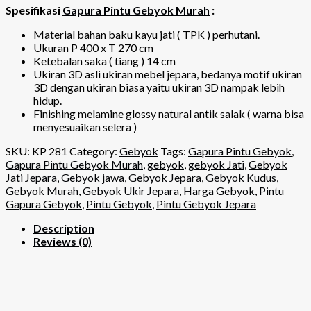
Spesifikasi
Gapura Pintu Gebyok Murah
:
Material bahan baku kayu jati ( TPK ) perhutani.
Ukuran P 400 x T 270 cm
Ketebalan saka ( tiang ) 14 cm
Ukiran 3D asli ukiran mebel jepara, bedanya motif ukiran
3D dengan ukiran biasa yaitu ukiran 3D nampak lebih
hidup.
Finishing melamine glossy natural antik salak ( warna bisa
menyesuaikan selera )
SKU:
KP 281
Category:
Gebyok
Tags:
Gapura Pintu Gebyok
,
Gapura Pintu Gebyok Murah
,
gebyok
,
gebyok Jati
,
Gebyok
Jati Jepara
,
Gebyok jawa
,
Gebyok Jepara
,
Gebyok Kudus
,
Gebyok Murah
,
Gebyok Ukir Jepara
,
Harga Gebyok
,
Pintu
Gapura Gebyok
,
Pintu Gebyok
,
Pintu Gebyok Jepara
Description
Reviews (0)