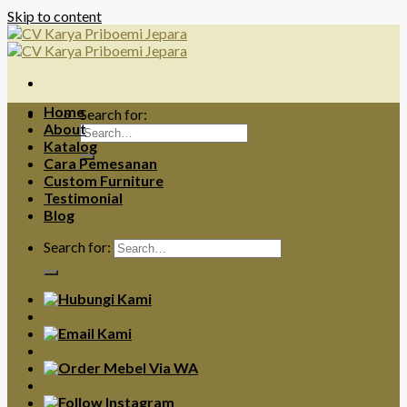
Skip to content
Home
Search for:
About
Katalog
Cara Pemesanan
Custom Furniture
Testimonial
Blog
Search for: