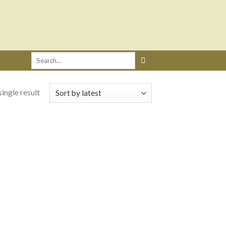
Search
for:
ingle result