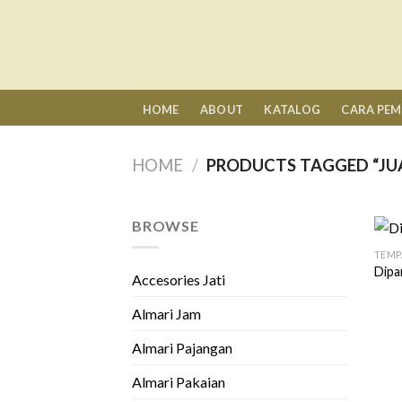
Skip
to
content
HOME
ABOUT
KATALOG
CARA PE
HOME
/
PRODUCTS TAGGED “JUA
BROWSE
TEMP
Dipa
Accesories Jati
Almari Jam
Almari Pajangan
Almari Pakaian