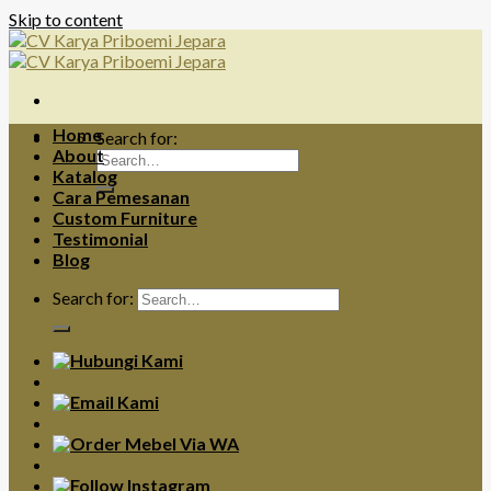
Skip to content
Home
Search for:
About
Katalog
Cara Pemesanan
Custom Furniture
Testimonial
Blog
Search for: