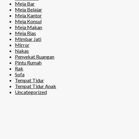
Meja Bar
Meja Belajar
Meja Kantor
Meja Konsul
Meja Makan
Meja Rias
Mimbar Jati
Mirror
Nakas
Penyekat Ruangan
Pintu Rumah
Rak
Sofa
Tempat Tidur
Tempat Tidur Anak
Uncategorized