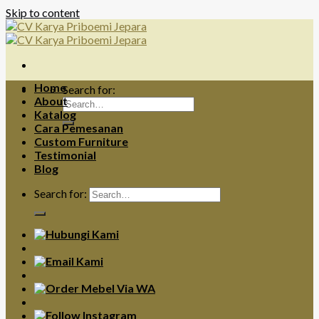
Skip to content
Home
Search for:
About
Katalog
Cara Pemesanan
Custom Furniture
Testimonial
Blog
Search for: