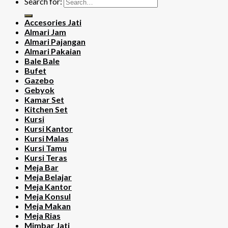
Search for:
Accesories Jati
Almari Jam
Almari Pajangan
Almari Pakaian
Bale Bale
Bufet
Gazebo
Gebyok
Kamar Set
Kitchen Set
Kursi
Kursi Kantor
Kursi Malas
Kursi Tamu
Kursi Teras
Meja Bar
Meja Belajar
Meja Kantor
Meja Konsul
Meja Makan
Meja Rias
Mimbar Jati