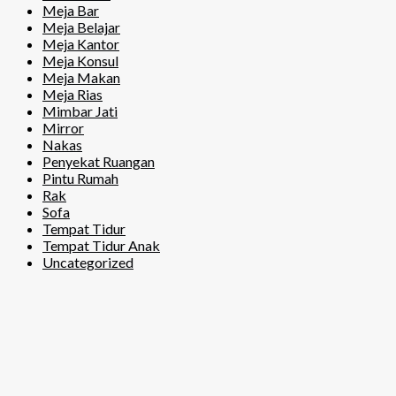
Meja Bar
Meja Belajar
Meja Kantor
Meja Konsul
Meja Makan
Meja Rias
Mimbar Jati
Mirror
Nakas
Penyekat Ruangan
Pintu Rumah
Rak
Sofa
Tempat Tidur
Tempat Tidur Anak
Uncategorized