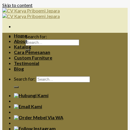
Skip to content
Home
Search for:
About
Katalog
Cara Pemesanan
Custom Furniture
Testimonial
Blog
Search for: