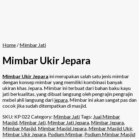
Home
/
Mimbar Jati
Mimbar Ukir Jepara
Mimbar Ukir Jepara
ini merupakan salah satu jenis mimbar
dengan konsep mimbar yang memiliki kombinasi banyak
ukiran khas Jepara. Mimbar ini terbuat dari bahan baku kayu
jati berkualitas, yang dibuat langsung oleh pengrajin pengrajin
mebel ahli langsung dari
jepara
. Mimbar ini akan sangat pas dan
cocok jika sudah ditempatkan di masjid.
SKU:
KP 022
Category:
Mimbar Jati
Tags:
Jual Mimbar
Masjid
,
Mimbar Jati
,
Mimbar Jati Jepara
,
Mimbar Jepara
,
Mimbar Masjid
,
Mimbar Masjid Jepara
,
Mimbar Masjid Ukir
,
Mimbar Ukir Jepara
,
Podium Mimbar
,
Podium Mimbar Masjid