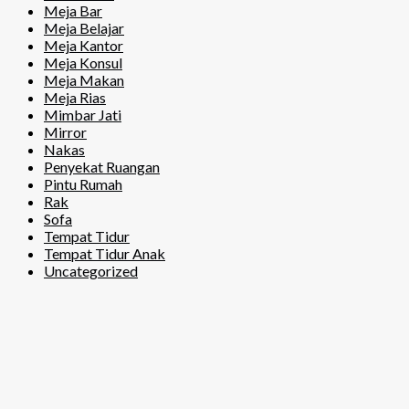
Meja Bar
Meja Belajar
Meja Kantor
Meja Konsul
Meja Makan
Meja Rias
Mimbar Jati
Mirror
Nakas
Penyekat Ruangan
Pintu Rumah
Rak
Sofa
Tempat Tidur
Tempat Tidur Anak
Uncategorized