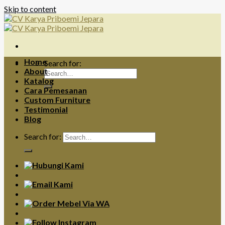
Skip to content
Home
Search for:
About
Katalog
Cara Pemesanan
Custom Furniture
Testimonial
Blog
Search for: