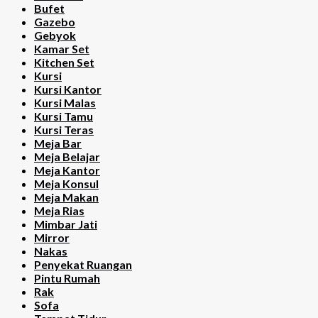
Bufet
Gazebo
Gebyok
Kamar Set
Kitchen Set
Kursi
Kursi Kantor
Kursi Malas
Kursi Tamu
Kursi Teras
Meja Bar
Meja Belajar
Meja Kantor
Meja Konsul
Meja Makan
Meja Rias
Mimbar Jati
Mirror
Nakas
Penyekat Ruangan
Pintu Rumah
Rak
Sofa