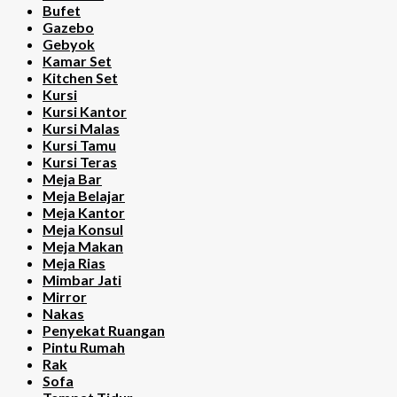
Bufet
Gazebo
Gebyok
Kamar Set
Kitchen Set
Kursi
Kursi Kantor
Kursi Malas
Kursi Tamu
Kursi Teras
Meja Bar
Meja Belajar
Meja Kantor
Meja Konsul
Meja Makan
Meja Rias
Mimbar Jati
Mirror
Nakas
Penyekat Ruangan
Pintu Rumah
Rak
Sofa