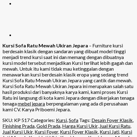
Kursi Sofa Ratu Mewah Ukiran Jepara
– Furniture kursi
berdesain klasik dengan sandaran yang dibuat model tinggi
menjadi trend kursi saat ini dan memang dengan dibuatnya
kursi model tersebut menjadikan Kursi terlihat lebih gagah dan
mewah. Untuk itu kami tidak mau ketinggalan dengan
menawarkan kursi berdesain klasik eropa yang sedang trend
Kursi Sofa Ratu Mewah Ukiran Jepara yang cantik dan mewah.
Kursi Sofa Ratu Mewah Ukiran Jepara ini merupakan salah satu
hasil produksi dari banyaknya karya kami, kami proses Kursi
Ratu ini langsung di kota kami Jepara dengan dikerjakan tenaga
tenaga
mebel jepara
berpengalaman yang ada di perusahaan
kami CV. Karya Priboemi Jepara.
SKU:
KP 517
Categories:
Kursi
,
Sofa
Tags:
Desain Foyer Klasik
,
Finishing Prada
,
Gold Prada
,
Harga Kursi Ukir
,
Jual Kursi Ratu
,
Jual Kursi Ukir
,
Kursi Foyer
,
Kursi Foyer Klasik
,
Kursi Jati
,
Kursi