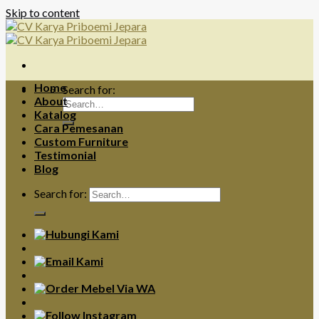
Skip to content
Home
Search for:
About
Katalog
Cara Pemesanan
Custom Furniture
Testimonial
Blog
Search for: