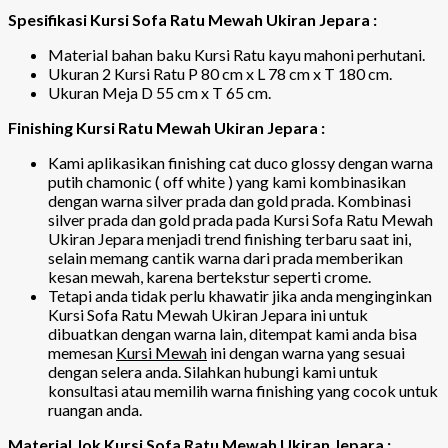
Spesifikasi Kursi Sofa Ratu Mewah Ukiran Jepara :
Material bahan baku Kursi Ratu kayu mahoni perhutani.
Ukuran 2 Kursi Ratu P 80 cm x L 78 cm x T 180 cm.
Ukuran Meja D 55 cm x T 65 cm.
Finishing Kursi Ratu Mewah Ukiran Jepara :
Kami aplikasikan finishing cat duco glossy dengan warna
putih chamonic ( off white ) yang kami kombinasikan
dengan warna silver prada dan gold prada. Kombinasi
silver prada dan gold prada pada Kursi Sofa Ratu Mewah
Ukiran Jepara menjadi trend finishing terbaru saat ini,
selain memang cantik warna dari prada memberikan
kesan mewah, karena bertekstur seperti crome.
Tetapi anda tidak perlu khawatir jika anda menginginkan
Kursi Sofa Ratu Mewah Ukiran Jepara ini untuk
dibuatkan dengan warna lain, ditempat kami anda bisa
memesan
Kursi Mewah
ini dengan warna yang sesuai
dengan selera anda. Silahkan hubungi kami untuk
konsultasi atau memilih warna finishing yang cocok untuk
ruangan anda.
Material Jok Kursi Sofa Ratu Mewah Ukiran Jepara :