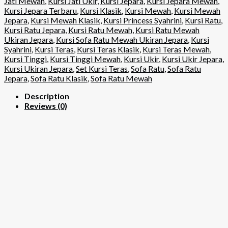
Jati Mewah
,
Kursi Jati Ukir
,
Kursi Jepara
,
Kursi Jepara Mewah
,
Kursi Jepara Terbaru
,
Kursi Klasik
,
Kursi Mewah
,
Kursi Mewah
Jepara
,
Kursi Mewah Klasik
,
Kursi Princess Syahrini
,
Kursi Ratu
,
Kursi Ratu Jepara
,
Kursi Ratu Mewah
,
Kursi Ratu Mewah
Ukiran Jepara
,
Kursi Sofa Ratu Mewah Ukiran Jepara
,
Kursi
Syahrini
,
Kursi Teras
,
Kursi Teras Klasik
,
Kursi Teras Mewah
,
Kursi Tinggi
,
Kursi Tinggi Mewah
,
Kursi Ukir
,
Kursi Ukir Jepara
,
Kursi Ukiran Jepara
,
Set Kursi Teras
,
Sofa Ratu
,
Sofa Ratu
Jepara
,
Sofa Ratu Klasik
,
Sofa Ratu Mewah
Description
Reviews (0)