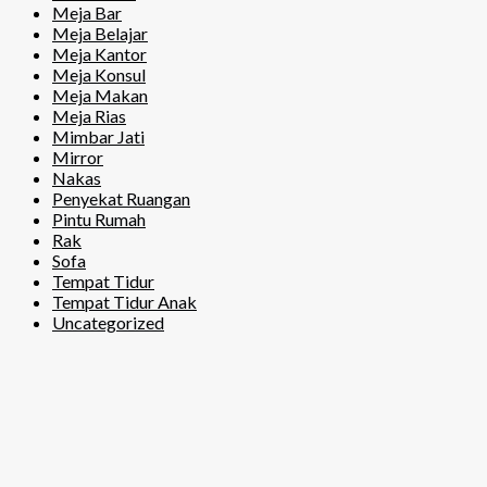
Meja Bar
Meja Belajar
Meja Kantor
Meja Konsul
Meja Makan
Meja Rias
Mimbar Jati
Mirror
Nakas
Penyekat Ruangan
Pintu Rumah
Rak
Sofa
Tempat Tidur
Tempat Tidur Anak
Uncategorized