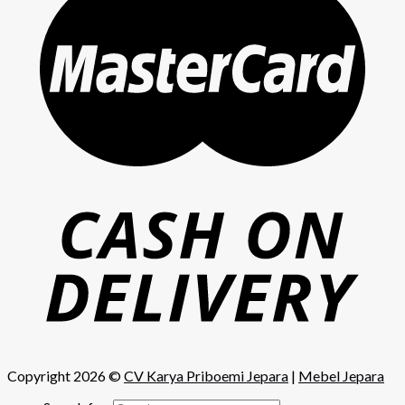
Copyright 2026 ©
CV Karya Priboemi Jepara
|
Mebel Jepara