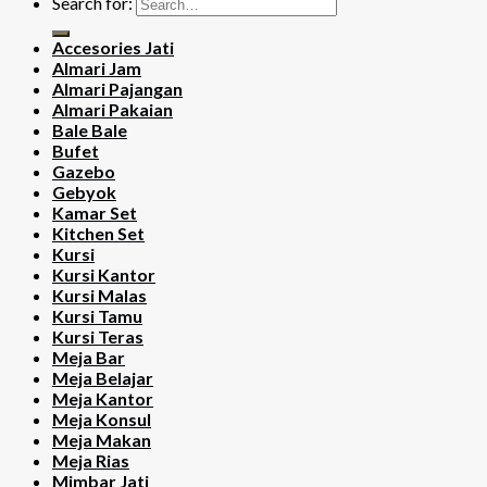
Search for:
Accesories Jati
Almari Jam
Almari Pajangan
Almari Pakaian
Bale Bale
Bufet
Gazebo
Gebyok
Kamar Set
Kitchen Set
Kursi
Kursi Kantor
Kursi Malas
Kursi Tamu
Kursi Teras
Meja Bar
Meja Belajar
Meja Kantor
Meja Konsul
Meja Makan
Meja Rias
Mimbar Jati