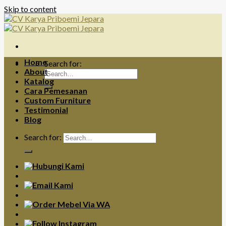
Skip to content
Home
Search for:
About
Katalog
Cara Pemesanan
Custom Furniture
Testimonial
Blog
Search for: