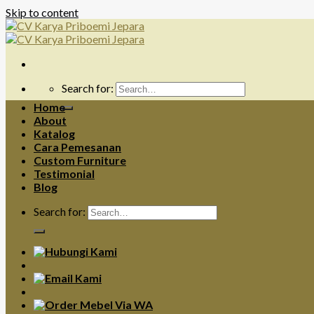
Skip to content
Search for:
Home
About
Katalog
Cara Pemesanan
Custom Furniture
Testimonial
Blog
Search for: