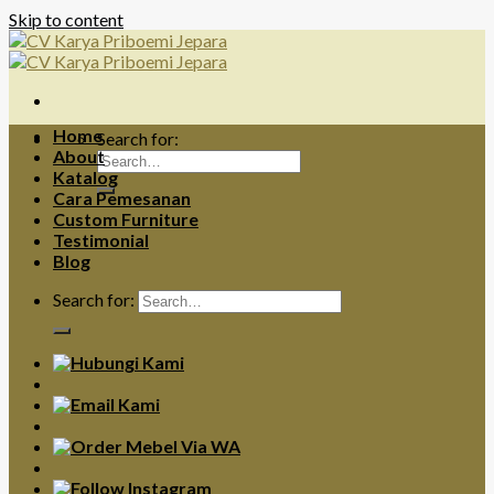
Skip to content
Home
Search for:
About
Katalog
Cara Pemesanan
Custom Furniture
Testimonial
Blog
Search for: