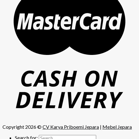
Copyright 2026 ©
CV Karya Priboemi Jepara
|
Mebel Jepara
Search for: