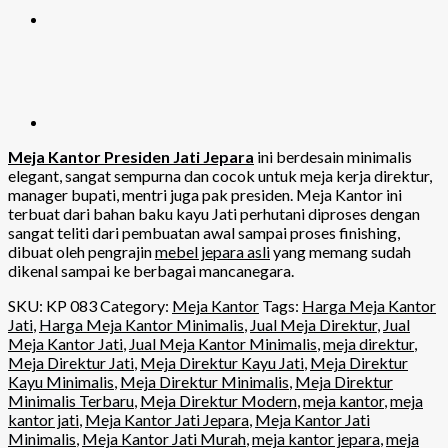
Meja Kantor Presiden Jati Jepara
ini berdesain minimalis
elegant, sangat sempurna dan cocok untuk meja kerja direktur,
manager bupati, mentri juga pak presiden. Meja Kantor ini
terbuat dari bahan baku kayu Jati perhutani diproses dengan
sangat teliti dari pembuatan awal sampai proses finishing,
dibuat oleh pengrajin
mebel jepara asli
yang memang sudah
dikenal sampai ke berbagai mancanegara.
SKU:
KP 083
Category:
Meja Kantor
Tags:
Harga Meja Kantor
Jati
,
Harga Meja Kantor Minimalis
,
Jual Meja Direktur
,
Jual
Meja Kantor Jati
,
Jual Meja Kantor Minimalis
,
meja direktur
,
Meja Direktur Jati
,
Meja Direktur Kayu Jati
,
Meja Direktur
Kayu Minimalis
,
Meja Direktur Minimalis
,
Meja Direktur
Minimalis Terbaru
,
Meja Direktur Modern
,
meja kantor
,
meja
kantor jati
,
Meja Kantor Jati Jepara
,
Meja Kantor Jati
Minimalis
,
Meja Kantor Jati Murah
,
meja kantor jepara
,
meja