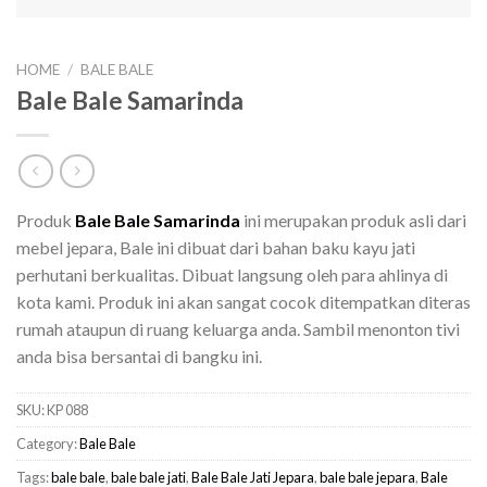
HOME
/
BALE BALE
Bale Bale Samarinda
Produk
Bale Bale Samarinda
ini merupakan produk asli dari
mebel jepara, Bale ini dibuat dari bahan baku kayu jati
perhutani berkualitas. Dibuat langsung oleh para ahlinya di
kota kami. Produk ini akan sangat cocok ditempatkan diteras
rumah ataupun di ruang keluarga anda. Sambil menonton tivi
anda bisa bersantai di bangku ini.
SKU:
KP 088
Category:
Bale Bale
Tags:
bale bale
,
bale bale jati
,
Bale Bale Jati Jepara
,
bale bale jepara
,
Bale