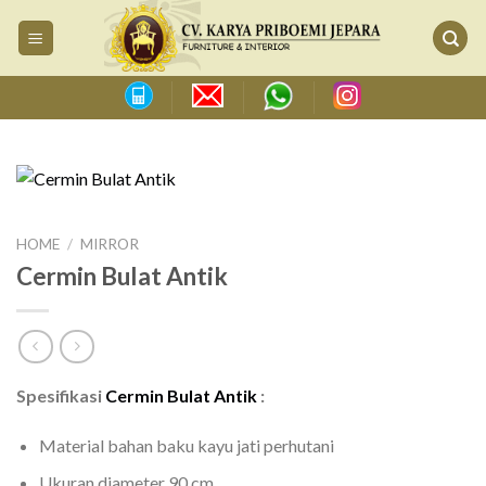
Skip
to
content
HOME
/
MIRROR
Cermin Bulat Antik
Spesifikasi
Cermin Bulat Antik
:
Material bahan baku kayu jati perhutani
Ukuran diameter 90 cm