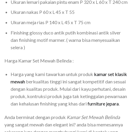
Ukuran lemari pakaian pintu enam P 320 x L 60 x T 240 cm
Ukuran nakas P 60 x L 45 x T 55
Ukuran meja rias P 140 x L 45 x T 75 cm
Finishing glossy duco antik putih kombinasi antik silver
dan finishing motif marmer. ( warna bisa menyesuaikan
selera )
Harga Kamar Set Mewah Belinda :
Harga yang kami tawarkan untuk produk
kamar set klasik
mewah
berkualitas tinggi ini sangat kompetitif dan sesuai
dengan kualitas produk. Mulai dari kayu perhutani, desain
produk, kontruksi produk juga tak ketinggalan pewarnaan
dan kehalusan finishing yang khas dari
furniture jepara
.
Anda berminat dengan produk
Kamar Set Mewah Belinda
yang sangat mewah dan elegant ini? anda bisa memesannya
sekarang juga dengan menghubungi kami di kontak yang