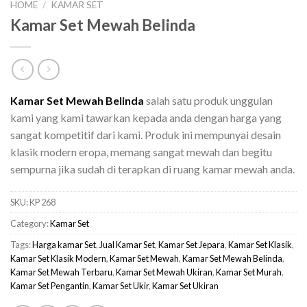
HOME
/
KAMAR SET
Kamar Set Mewah Belinda
Kamar Set Mewah Belinda
salah satu produk unggulan
kami yang kami tawarkan kepada anda dengan harga yang
sangat kompetitif dari kami. Produk ini mempunyai desain
klasik modern eropa, memang sangat mewah dan begitu
sempurna jika sudah di terapkan di ruang kamar mewah anda.
SKU:
KP 268
Category:
Kamar Set
Tags:
Harga kamar Set
,
Jual Kamar Set
,
Kamar Set Jepara
,
Kamar Set Klasik
,
Kamar Set Klasik Modern
,
Kamar Set Mewah
,
Kamar Set Mewah Belinda
,
Kamar Set Mewah Terbaru
,
Kamar Set Mewah Ukiran
,
Kamar Set Murah
,
Kamar Set Pengantin
,
Kamar Set Ukir
,
Kamar Set Ukiran