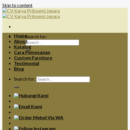
Skip to content
Home
Search for:
About
Katalog
Cara Pemesanan
Custom Furniture
Testimonial
Blog
Search for: