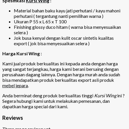
Spesifikasi
Kursi Wing
:
Material bahan baku kayu jati perhutani / kayu mahoni
perhutani ( tergantung nanti pemilihan warna )
Ukuran P 55 x L 65 x T 100
Finishing glossy duco hitam ( warna bisa menyesuaikan
selera )
Jok busa kenyal dengan kulit oscar sintetis kualitas
export ( jok bisa menyesuaikan selera )
Harga Kursi Wing :
Kami jual produk berkualitas ini kepada anda dengan harga
yang sangat terjangkau, harga kami berani bersaing dengan
perusahaan dagang lainnya. Dengan harga murah anda sudah
bisa mendapatkan produk berkualitas export asli produk
mebel jepara
.
Anda berminat deng produk berkualitas tinggi
Kursi Wing
ini ?
Segera hubungi kami untuk melakukan pemesanan, dan
dapatkan harga special dari kami.
Reviews
There are no reviews yet.