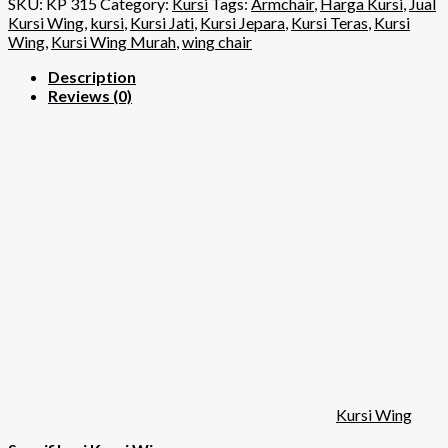
SKU:
KP 315
Category:
Kursi
Tags:
Armchair
,
Harga Kursi
,
Jual
Kursi Wing
,
kursi
,
Kursi Jati
,
Kursi Jepara
,
Kursi Teras
,
Kursi
Wing
,
Kursi Wing Murah
,
wing chair
Description
Reviews (0)
Kursi Wing