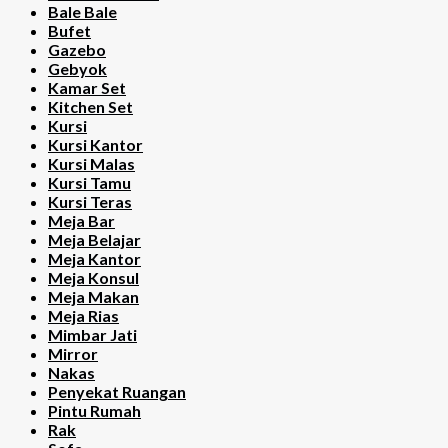
Bale Bale
Bufet
Gazebo
Gebyok
Kamar Set
Kitchen Set
Kursi
Kursi Kantor
Kursi Malas
Kursi Tamu
Kursi Teras
Meja Bar
Meja Belajar
Meja Kantor
Meja Konsul
Meja Makan
Meja Rias
Mimbar Jati
Mirror
Nakas
Penyekat Ruangan
Pintu Rumah
Rak