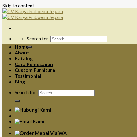
Skip to content
Search for:
Home
About
Katalog
Cara Pemesanan
Custom Furniture
Testimonial
Blog
Search for: