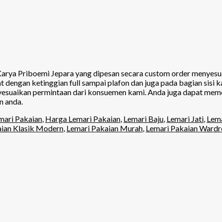
Karya Priboemi Jepara yang dipesan secara custom order menyesua
gan ketinggian full sampai plafon dan juga pada bagian sisi ka
menyesuaikan permintaan dari konsuemen kami. Anda juga dapat me
n anda.
ari Pakaian
,
Harga Lemari Pakaian
,
Lemari Baju
,
Lemari Jati
,
Lema
aian Klasik Modern
,
Lemari Pakaian Murah
,
Lemari Pakaian Ward