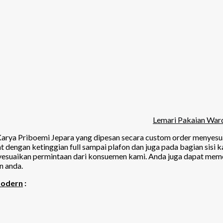
Lemari Pakaian War
Karya Priboemi Jepara yang dipesan secara custom order menyesua
gan ketinggian full sampai plafon dan juga pada bagian sisi ka
menyesuaikan permintaan dari konsuemen kami. Anda juga dapat me
n anda.
Modern
: