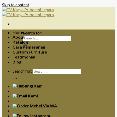
Skip to content
Home
Search for:
About
Katalog
Cara Pemesanan
Custom Furniture
Testimonial
Blog
Search for: