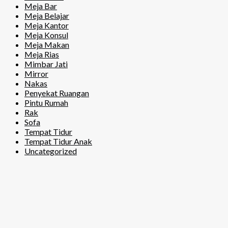
Meja Bar
Meja Belajar
Meja Kantor
Meja Konsul
Meja Makan
Meja Rias
Mimbar Jati
Mirror
Nakas
Penyekat Ruangan
Pintu Rumah
Rak
Sofa
Tempat Tidur
Tempat Tidur Anak
Uncategorized