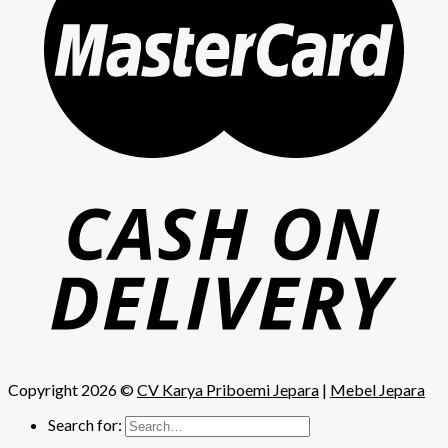
Copyright 2026 ©
CV Karya Priboemi Jepara
|
Mebel Jepara
Search for: