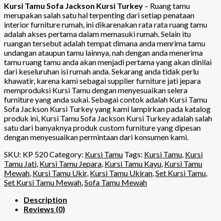
Kursi Tamu Sofa Jackson Kursi Turkey
– Ruang tamu
merupakan salah satu hal terpenting dari setiap penataan
interior furniture rumah, ini dikarenakan rata rata ruang tamu
adalah akses pertama dalam memasuki rumah. Selain itu
ruangan tersebut adalah tempat dimana anda menrima tamu
undangan ataupun tamu lainnya, nah dengan anda menerima
tamu ruang tamu anda akan menjadi pertama yang akan dinilai
dari keseluruhan isi rumah anda. Sekarang anda tidak perlu
khawatir, karena kami sebagai supplier furniture jati jepara
memproduksi Kursi Tamu dengan menyesuaikan selera
furniture yang anda sukai. Sebagai contok adalah Kursi Tamu
Sofa Jackson Kursi Turkey yang kami lampirkan pada katalog
produk ini, Kursi Tamu Sofa Jackson Kursi Turkey adalah salah
satu dari banyaknya produk custom furniture yang dipesan
dengan menyesuaikan permintaan dari konsumen kami.
SKU:
KP 520
Category:
Kursi Tamu
Tags:
Kursi Tamu
,
Kursi
Tamu Jati
,
Kursi Tamu Jepara
,
Kursi Tamu Kayu
,
Kursi Tamu
Mewah
,
Kursi Tamu Ukir
,
Kursi Tamu Ukiran
,
Set Kursi Tamu
,
Set Kursi Tamu Mewah
,
Sofa Tamu Mewah
Description
Reviews (0)