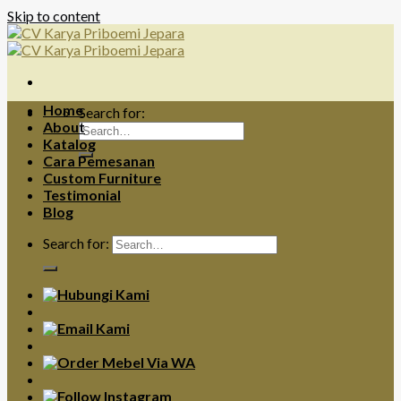
Skip to content
Home
Search for:
About
Katalog
Cara Pemesanan
Custom Furniture
Testimonial
Blog
Search for: