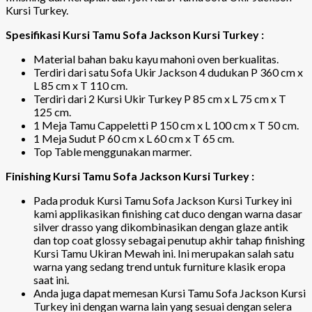
Kursi Turkey.
Spesifikasi Kursi Tamu Sofa Jackson Kursi Turkey :
Material bahan baku kayu mahoni oven berkualitas.
Terdiri dari satu Sofa Ukir Jackson 4 dudukan P 360 cm x
L 85 cm x T 110 cm.
Terdiri dari 2 Kursi Ukir Turkey P 85 cm x L 75 cm x T
125 cm.
1 Meja Tamu Cappeletti P 150 cm x L 100 cm x T 50 cm.
1 Meja Sudut P 60 cm x L 60 cm x T 65 cm.
Top Table menggunakan marmer.
Finishing Kursi Tamu Sofa Jackson Kursi Turkey :
Pada produk Kursi Tamu Sofa Jackson Kursi Turkey ini
kami applikasikan finishing cat duco dengan warna dasar
silver drasso yang dikombinasikan dengan glaze antik
dan top coat glossy sebagai penutup akhir tahap finishing
Kursi Tamu Ukiran Mewah ini. Ini merupakan salah satu
warna yang sedang trend untuk furniture klasik eropa
saat ini.
Anda juga dapat memesan Kursi Tamu Sofa Jackson Kursi
Turkey ini dengan warna lain yang sesuai dengan selera