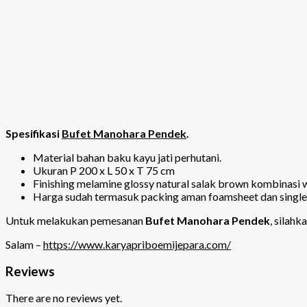
Spesifikasi
Bufet Manohara Pendek
.
Material bahan baku kayu jati perhutani.
Ukuran P 200 x L 50 x T 75 cm
Finishing melamine glossy natural salak brown kombinasi 
Harga sudah termasuk packing aman foamsheet dan single 
Untuk melakukan pemesanan
Bufet Manohara Pendek
, silah
Salam –
https://www.karyapriboemijepara.com/
Reviews
There are no reviews yet.