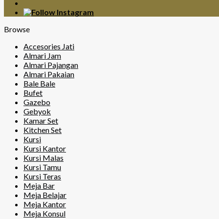
Browse
Accesories Jati
Almari Jam
Almari Pajangan
Almari Pakaian
Bale Bale
Bufet
Gazebo
Gebyok
Kamar Set
Kitchen Set
Kursi
Kursi Kantor
Kursi Malas
Kursi Tamu
Kursi Teras
Meja Bar
Meja Belajar
Meja Kantor
Meja Konsul