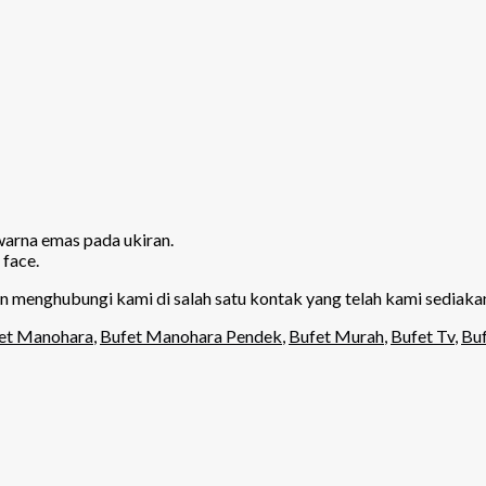
warna emas pada ukiran.
face.
kan menghubungi kami di salah satu kontak yang telah kami sediaka
et Manohara
,
Bufet Manohara Pendek
,
Bufet Murah
,
Bufet Tv
,
Buf