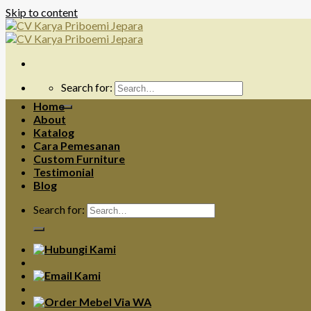
Skip to content
Search for:
Home
About
Katalog
Cara Pemesanan
Custom Furniture
Testimonial
Blog
Search for: