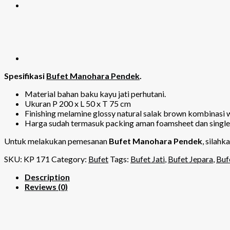
Spesifikasi
Bufet Manohara Pendek
.
Material bahan baku kayu jati perhutani.
Ukuran P 200 x L 50 x T 75 cm
Finishing melamine glossy natural salak brown kombinasi 
Harga sudah termasuk packing aman foamsheet dan single 
Untuk melakukan pemesanan
Bufet Manohara Pendek
, silah
SKU:
KP 171
Category:
Bufet
Tags:
Bufet Jati
,
Bufet Jepara
,
Buf
Description
Reviews (0)