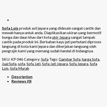
Sofa Lois
produk asli jepara yang didesain sangat cantik dan
mewah hanya untuk anda. Diaplikasikan ukiran yang bermotif
bunga dan daun khas dari kota
ukir Jepara
sangat tampak
cantik pada produk ini. Berbahan kayu jati perhutani diproses
langsung di kota kami jepara dan dikerjakan langsung oleh
pengrajin kami yang memang sudah handal di bidangnya.
SKU:
KP 046
Category:
Sofa
Tags:
Gambar Sofa
,
harga Sofa
,
Jual Sofa
,
sofa
,
Sofa Jati
,
Sofa Jati Jepara
,
Sofa Jepara
,
Sofa
Lois
,
Sofa Murah
Description
Reviews (0)