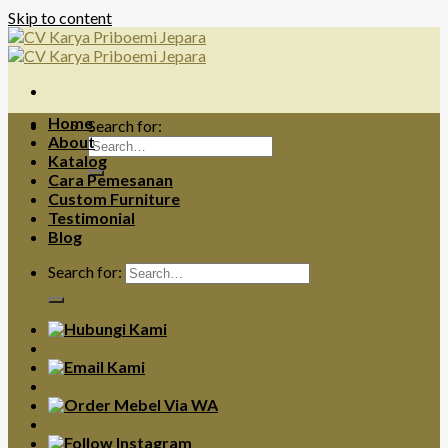
Skip to content
Home
Search for:
About
Katalog
Cara Pemesanan
Custom Furniture
Testimonial
Blog
Search for: