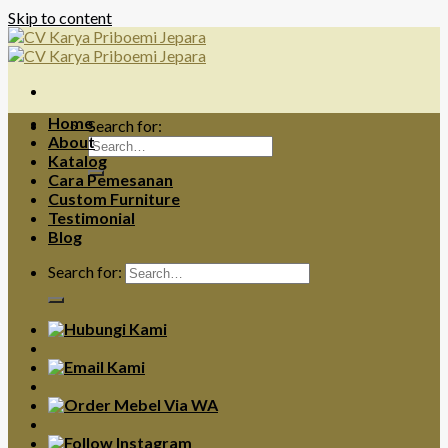
Skip to content
Home
Search for:
About
Katalog
Cara Pemesanan
Custom Furniture
Testimonial
Blog
Search for: