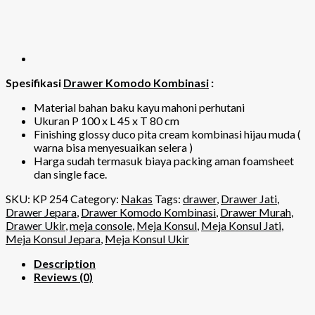
Spesifikasi
Drawer Komodo Kombinasi
:
Material bahan baku kayu mahoni perhutani
Ukuran P 100 x L 45 x T 80 cm
Finishing glossy duco pita cream kombinasi hijau muda (
warna bisa menyesuaikan selera )
Harga sudah termasuk biaya packing aman foamsheet
dan single face.
SKU:
KP 254
Category:
Nakas
Tags:
drawer
,
Drawer Jati
,
Drawer Jepara
,
Drawer Komodo Kombinasi
,
Drawer Murah
,
Drawer Ukir
,
meja console
,
Meja Konsul
,
Meja Konsul Jati
,
Meja Konsul Jepara
,
Meja Konsul Ukir
Description
Reviews (0)