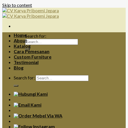
Skip to content
Home
Search for:
About
Katalog
Cara Pemesanan
Custom Furniture
Testimonial
Blog
Search for: