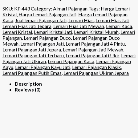
SKU:
KP 443
Category:
Almari Pajangan
Tags:
Harga Lemari
Kristal
,
Harga Lemari Pajangan Jati
,
Harga Lemari Pajangan
Kaca
,
Jual lemari Pajangan Jati
,
Lemari Hias
,
Lemari Hias Jati
,
Lemari Hias Jati Jepara
,
Lemari Hias Jati Mewah
,
Lemari Kaca
,
Lemari Kristal
,
Lemari Kristal Jati
,
Lemari Kristal Murah
,
Lemari
Pajangan
,
Lemari Pajangan Duco
,
Lemari Pajangan Duco
Mewah
,
Lemari Pajangan Jati
,
Lemari Pajangan Jati 4 Pintu
,
Lemari Pajangan Jati Jepara
,
Lemari Pajangan Jati Mewah
,
Lemari Pajangan Jati Terbaru
,
Lemari Pajangan Jati Ukir
,
Lemari
Pajangan Jati Ukiran
,
Lemari Pajangan Kaca
,
Lemari Pajangan
Kayu
,
Lemari Pajangan Kayu Jati
,
Lemari Pajangan Klasik
,
Lemari Pajangan Putih Emas
,
Lemari Pajangan Ukiran Jepara
Description
Reviews (0)