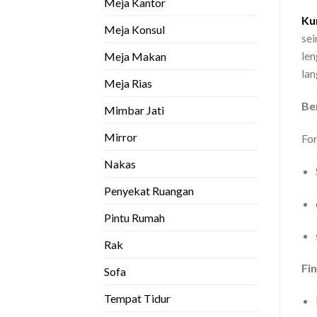
Meja Kantor
Ku
Meja Konsul
sei
len
Meja Makan
lan
Meja Rias
Be
Mimbar Jati
Mirror
For
Nakas
Penyekat Ruangan
Pintu Rumah
Rak
Fi
Sofa
Tempat Tidur