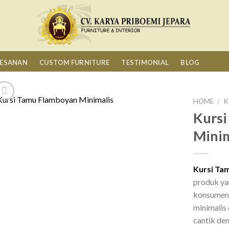
MESANAN
CUSTOM FURNITURE
TESTIMONIAL
BLOG
HOME
/
K
Kurs
Minim
Kursi Ta
produk ya
konsumen 
minimalis 
cantik de