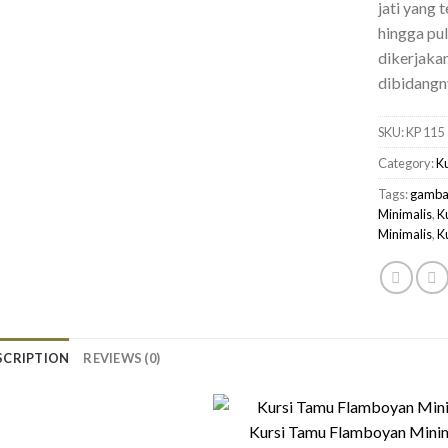
jati yang
hingga pul
dikerjakan
dibidangn
SKU:
KP 115
Category:
K
Tags:
gambar
Minimalis
,
K
Minimalis
,
K
SCRIPTION
REVIEWS (0)
Kursi Tamu Flamboyan Minim