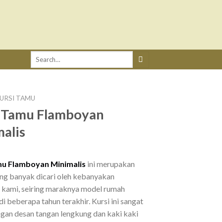
Search
for:
URSI TAMU
i Tamu Flamboyan
alis
mu Flamboyan Minimalis
ini merupakan
ng banyak dicari oleh kebanyakan
kami, seiring maraknya model rumah
di beberapa tahun terakhir. Kursi ini sangat
ngan desan tangan lengkung dan kaki kaki