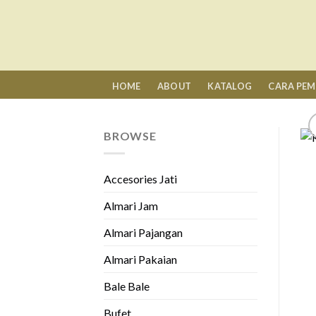
Skip
to
content
HOME
ABOUT
KATALOG
CARA PE
BROWSE
Accesories Jati
Almari Jam
Almari Pajangan
Almari Pakaian
Bale Bale
Bufet