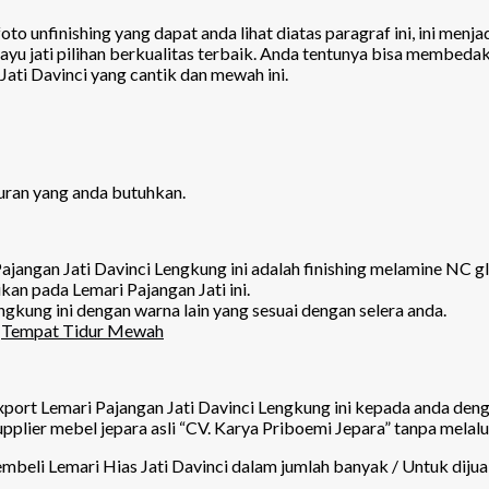
to unfinishing yang dapat anda lihat diatas paragraf ini, ini menj
 jati pilihan berkualitas terbaik. Anda tentunya bisa membedakan
Jati Davinci yang cantik dan mewah ini.
uran yang anda butuhkan.
Pajangan Jati Davinci Lengkung ini adalah finishing melamine NC
kan pada Lemari Pajangan Jati ini.
gkung ini dengan warna lain yang sesuai dengan selera anda.
i
Tempat Tidur Mewah
xport Lemari Pajangan Jati Davinci Lengkung ini kepada anda den
plier mebel jepara asli “CV. Karya Priboemi Jepara” tanpa melalu
beli Lemari Hias Jati Davinci dalam jumlah banyak / Untuk dijua