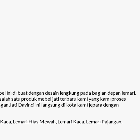
l ini di buat dengan desain lengkung pada bagian depan lemari,
 salah satu produk
mebel jati terbaru
kami yang kami proses
n Jati Davinci ini langsung di kota kami jepara dengan
 Kaca
,
Lemari Hias Mewah
,
Lemari Kaca
,
Lemari Pajangan
,