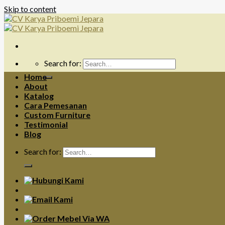
Skip to content
Search for:
Home
About
Katalog
Cara Pemesanan
Custom Furniture
Testimonial
Blog
Search for: