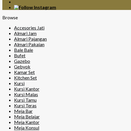
Browse
Accesories Jati
Almari Jam
Almari Pajangan
Almari Pakaian
Bale Bale
Bufet
Gazebo
Gebyok
Kamar Set
Kitchen Set
Kursi
Kursi Kantor
Kursi Malas
Kursi Tamu
Kursi Teras
Meja Bar
Meja Belajar
Meja Kantor
Meja Konsul