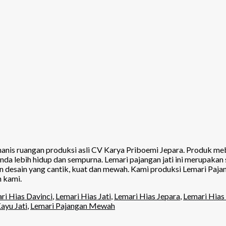
nis ruangan produksi asli CV Karya Priboemi Jepara. Produk mebe
da lebih hidup dan sempurna. Lemari pajangan jati ini merupakan
desain yang cantik, kuat dan mewah. Kami produksi Lemari Pajanga
n kami.
ri Hias Davinci
,
Lemari Hias Jati
,
Lemari Hias Jepara
,
Lemari Hias
ayu Jati
,
Lemari Pajangan Mewah