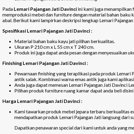
Pada
Lemari Pajangan Jati Davinci
ini kami juga menampilkan fo
memproduksi mebel dan furniture dengan material bahan baku kayu
abal. Berikut kami lampirkan deskripsi lengkap Lemari Pajangan 
Spesifikasi Lemari Pajangan Jati Davinci :
Material bahan baku kayu jati pilihan berkualitas.
Ukuran P 210 cm x L 55 cm x T 240 cm.
Produk ini juga dapat anda pesan dengan menyesuaikan uk
Finishing Lemari Pajangan Jati Davinci :
Pewarnaan finishing yang teraplikasi pada produk Lemari 
antik salak. Kombinasi warna emas antik juga kami aplikasi
Anda juga dapat memesan Lemari Pajangan Jati Davinci Len
Pilihan produk furniture ruang kamar dapat anda beli disin
Harga Lemari Pajangan Jati Davinci :
Kami tawarkan produk mebel jepara terbaru berkualitas e
mendapatkan produk Lemari Pajangan Jati langsung dari sup
Dapatkan penawaran special dari kami untuk anda yang mem