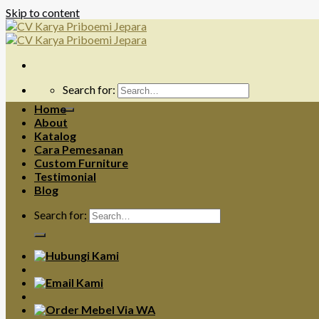
Skip to content
Search for:
Home
About
Katalog
Cara Pemesanan
Custom Furniture
Testimonial
Blog
Search for: