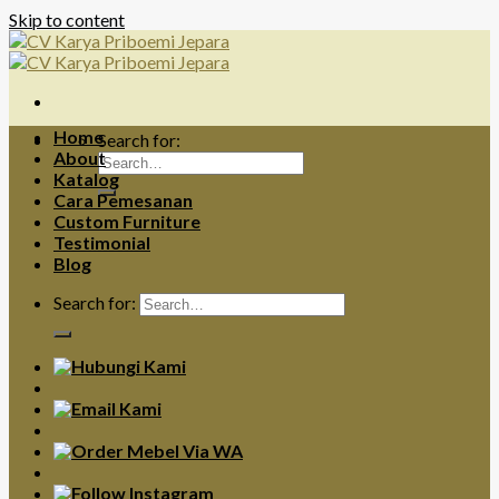
Skip to content
Home
Search for:
About
Katalog
Cara Pemesanan
Custom Furniture
Testimonial
Blog
Search for: