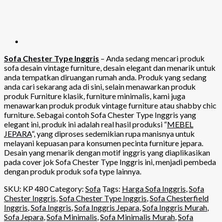
Sofa Chester Type Inggris
– Anda sedang mencari produk
sofa desain vintage furniture, desain elegant dan menarik untuk
anda tempatkan diruangan rumah anda. Produk yang sedang
anda cari sekarang ada di sini, selain menawarkan produk
produk Furniture klasik, furniture minimalis, kami juga
menawarkan produk produk vintage furniture atau shabby chic
furniture. Sebagai contoh Sofa Chester Type Inggris yang
elegant ini, produk ini adalah real hasil produksi “
MEBEL
JEPARA
“, yang diproses sedemikian rupa manisnya untuk
melayani kepuasan para konsumen pecinta furniture jepara.
Desain yang menarik dengan motif inggris yang diaplikasikan
pada cover jok Sofa Chester Type Inggris ini, menjadi pembeda
dengan produk produk sofa type lainnya.
SKU:
KP 480
Category:
Sofa
Tags:
Harga Sofa Inggris
,
Sofa
Chester Inggris
,
Sofa Chester Type Inggris
,
Sofa Chesterfield
Inggris
,
Sofa Inggris
,
Sofa Inggris Jepara
,
Sofa Inggris Murah
,
Sofa Jepara
,
Sofa Minimalis
,
Sofa Minimalis Murah
,
Sofa