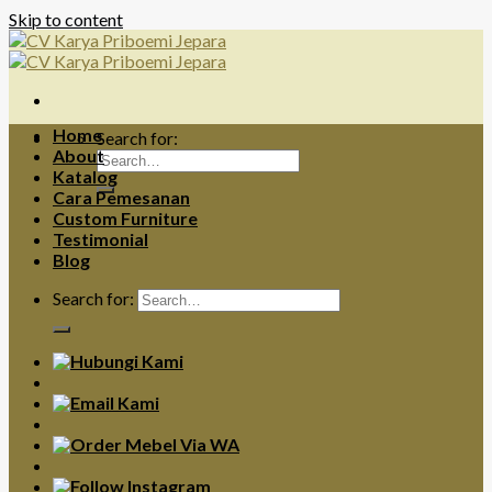
Skip to content
Home
Search for:
About
Katalog
Cara Pemesanan
Custom Furniture
Testimonial
Blog
Search for: