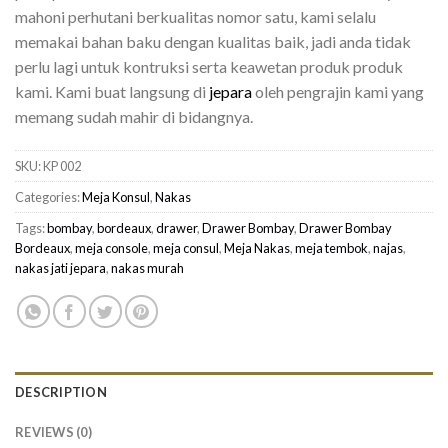
mahoni perhutani berkualitas nomor satu, kami selalu
memakai bahan baku dengan kualitas baik, jadi anda tidak
perlu lagi untuk kontruksi serta keawetan produk produk
kami. Kami buat langsung di
jepara
oleh pengrajin kami yang
memang sudah mahir di bidangnya.
SKU:
KP 002
Categories:
Meja Konsul
,
Nakas
Tags:
bombay
,
bordeaux
,
drawer
,
Drawer Bombay
,
Drawer Bombay
Bordeaux
,
meja console
,
meja consul
,
Meja Nakas
,
meja tembok
,
najas
,
nakas jati jepara
,
nakas murah
DESCRIPTION
REVIEWS (0)