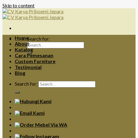
Skip to content
Home
Search for:
About
Katalog
Cara Pemesanan
Custom Furniture
Testimonial
Blog
Search for: