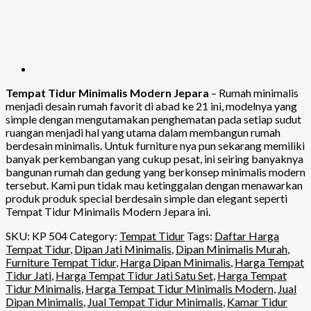
Temp
at Tidur Minimalis Modern Jepara
– Rumah minimalis
menjadi desain rumah favorit di abad ke 21 ini, modelnya yang
simple dengan mengutamakan penghematan pada setiap sudut
ruangan menjadi hal yang utama dalam membangun rumah
berdesain minimalis. Untuk furniture nya pun sekarang memiliki
banyak perkembangan yang cukup pesat, ini seiring banyaknya
bangunan rumah dan gedung yang berkonsep minimalis modern
tersebut. Kami pun tidak mau ketinggalan dengan menawarkan
produk produk special berdesain simple dan elegant seperti
Tempat Tidur Minimalis Modern Jepara ini.
SKU:
KP 504
Category:
Tempat Tidur
Tags:
Daftar Harga
Tempat Tidur
,
Dipan Jati Minimalis
,
Dipan Minimalis Murah
,
Furniture Tempat Tidur
,
Harga Dipan Minimalis
,
Harga Tempat
Tidur Jati
,
Harga Tempat Tidur Jati Satu Set
,
Harga Tempat
Tidur Minimalis
,
Harga Tempat Tidur Minimalis Modern
,
Jual
Dipan Minimalis
,
Jual Tempat Tidur Minimalis
,
Kamar Tidur